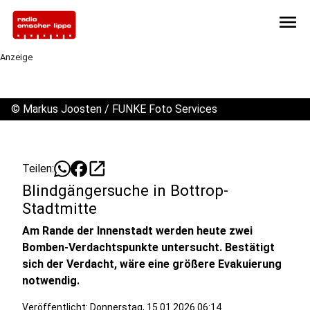
menu
Anzeige
©
Markus Joosten / FUNKE Foto Services
open_in_new
Teilen:
Blindgängersuche in Bottrop-
Stadtmitte
Am Rande der Innenstadt werden heute zwei
Bomben-Verdachtspunkte untersucht. Bestätigt
sich der Verdacht, wäre eine größere Evakuierung
notwendig.
Veröffentlicht:
Donnerstag, 15.01.2026 06:14