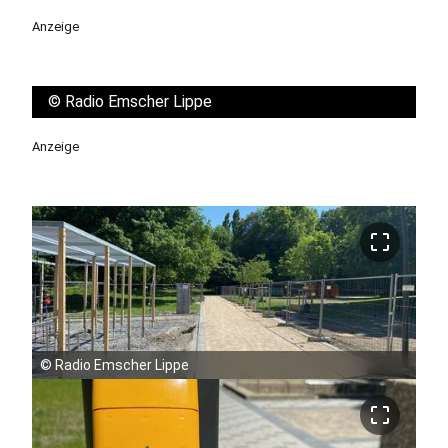
Anzeige
©
Radio Emscher Lippe
Anzeige
crop_free
©
Radio Emscher Lippe
crop_free