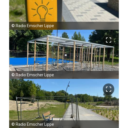
©
Radio Emscher Lippe
crop_free
©
Radio Emscher Lippe
crop_free
©
Radio Emscher Lippe