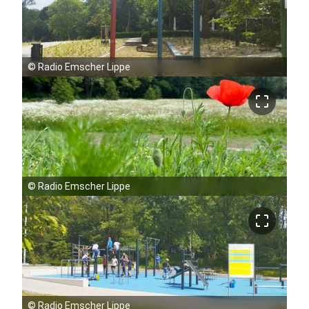
©
Radio Emscher Lippe
crop_free
©
Radio Emscher Lippe
crop_free
©
Radio Emscher Lippe