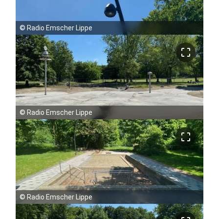
©
Radio Emscher Lippe
crop_free
©
Radio Emscher Lippe
crop_free
©
Radio Emscher Lippe