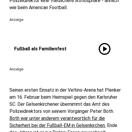
Polizeidirektor eine friedlichere Atmosphäre - ähnlich
wie beim American Football.
Anzeige
play_circle
Fußball als Familienfest
Anzeige
Seinen ersten Einsatz in der Veltins-Arena hat Plenker
am 16. Februar beim Heimspiel gegen den Karlsruher
SC. Der Gelsenkirchener übernimmt das Amt des
Polizeidirektors von seinem Vorgänger Peter Both.
Both war unter anderem verantwortlich für die
Sicherheit bei der Fußball-EM in Gelsenkirchen.
Ende