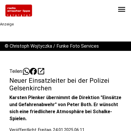
menu
Anzeige
©
Christoph Wojtyczka / Funke Foto Services
open_in_new
Teilen:
Neuer Einsatzleiter bei der Polizei
Gelsenkirchen
Karsten Plenker übernimmt die Direktion "Einsätze
und Gefahrenabwehr" von Peter Both. Er wünscht
sich eine friedlichere Atmosphäre bei Schalke-
Spielen.
Veröffentlicht:
Freitag, 24.01.2025 06:11