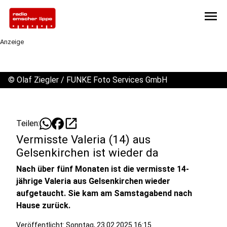
menu
Anzeige
©
Olaf Ziegler / FUNKE Foto Services GmbH
open_in_new
Teilen:
Vermisste Valeria (14) aus
Gelsenkirchen ist wieder da
Nach über fünf Monaten ist die vermisste 14-
jährige Valeria aus Gelsenkirchen wieder
aufgetaucht. Sie kam am Samstagabend nach
Hause zurück.
Veröffentlicht:
Sonntag, 23.02.2025 16:15